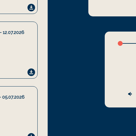
download_for_offline
- 12.07.2026
sk
download_for_offline
volume_down
- 05.07.2026