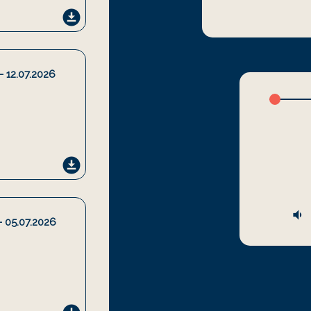
download_for_offline
- 12.07.2026
sk
download_for_offline
volume_down
- 05.07.2026