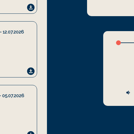
download_for_offline
- 12.07.2026
sk
download_for_offline
volume_down
- 05.07.2026